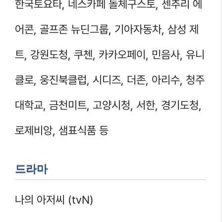
한국토요타, 네스카페 돌체구스토, 센추리 에
어콘, 골프존 뉴딘그룹, 기아자동차, 삼성 제
트, 강원도청, 쿠첸, 카카오페이, 민음사, 유니
클로, 웅진북클럽, 시디즈, 더존, 아리수, 청주
대학교, 금천미트, 고양시청, 서한, 경기도청,
로제비앙, 샘표식품 등
드라마
나의 아저씨 (tvN)