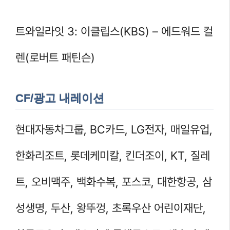
트와일라잇 3: 이클립스(KBS) – 에드워드 컬
렌(로버트 패틴슨)
CF/광고 내레이션
현대자동차그룹, BC카드, LG전자, 매일유업,
한화리조트, 롯데케미칼, 킨더조이, KT, 질레
트, 오비맥주, 백화수복, 포스코, 대한항공, 삼
성생명, 두산, 왕뚜껑, 초록우산 어린이재단,