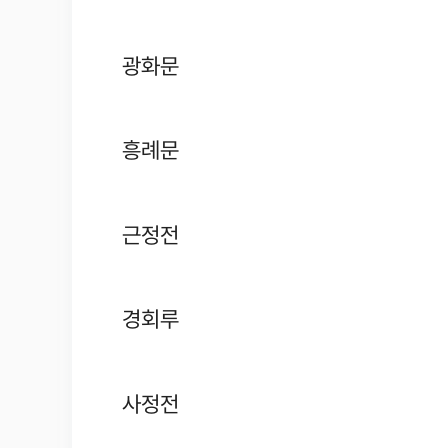
광화문
흥례문
근정전
경회루
사정전