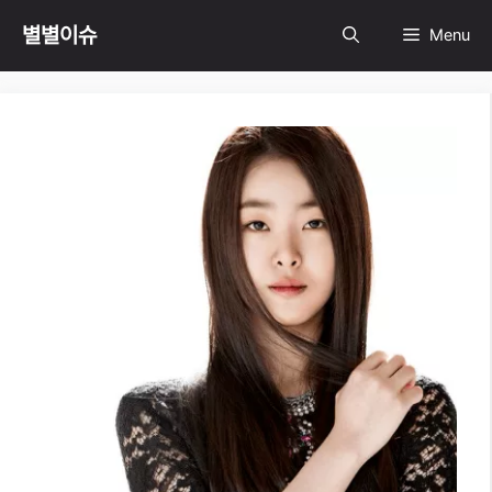
Skip
별별이슈
Menu
to
content