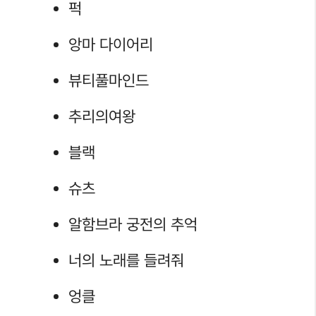
퍽
앙마 다이어리
뷰티풀마인드
추리의여왕
블랙
슈츠
알함브라 궁전의 추억
너의 노래를 들려줘
엉클