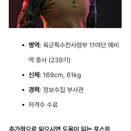
병역
: 육군특수전사령부 11여단 예비
역 중사 (239기)
신체
: 169cm, 61kg
경력
: 정보수집 부사관
저격수 수료
추가적으로 읽으시면 도움이 되는 포스트