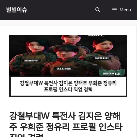
Skip
별별이슈
Menu
to
content
강철부대W 특전사 김지은 양해
주 우희준 정유리 프로필 인스타