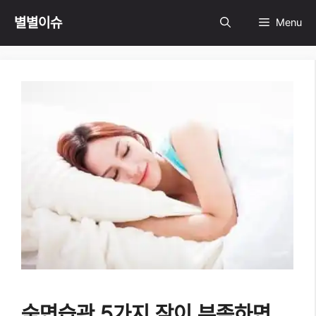
Skip
별별이슈
Menu
to
content
숙면습관 5가지 잠이 부족하면