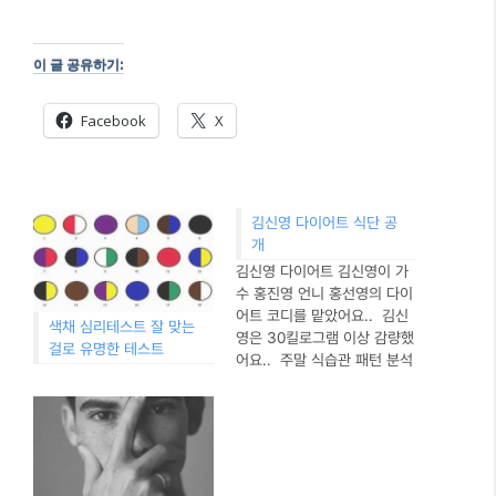
이 글 공유하기:
Facebook
X
김신영 다이어트 식단 공
개
김신영 다이어트 김신영이 가
수 홍진영 언니 홍선영의 다이
어트 코디를 맡았어요.. 김신
색채 심리테스트 잘 맞는
영은 30킬로그램 이상 감량했
걸로 유명한 테스트
어요.. 주말 식습관 패턴 분석
과 상담을 통해 홍선영 식단을
살핀 김신영은 위가 홍진영만
큼 바쁘다, 이건 학회에 낼만
한 식단이라고했어요. 홍선영
은 6시 30분에 일어나 고기
떡국을 한그릇 먹고 밥 반공기