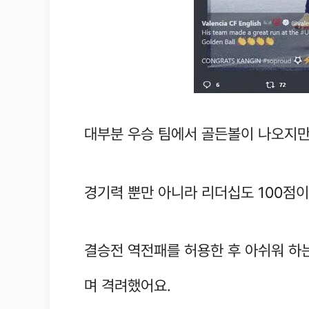
대부분 우승 팀에서 골든볼이 나오지만
경기력 뿐만 아니라 리더십도 100점
결승전 역전패를 허용한 후 아쉬워 하
며 격려했어요.