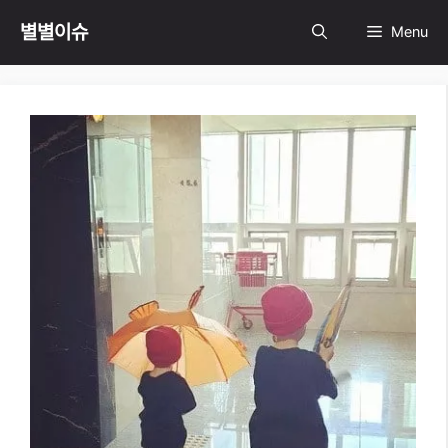
Skip
별별이슈
Menu
to
content