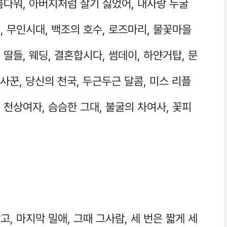
아름다워, 아버지처럼 살기 싫었어, 내사랑 누굴
, 무인시대, 백조의 호수, 로즈마리, 물꽃마을
 딸들, 웨딩, 결혼합시다, 썸데이, 하얀거탑, 문
장사꾼, 당신의 천국, 두근두근 달콤, 미스 리플
 천상여자, 슴슴한 그대, 불굴의 차여사, 꽃피
고, 마지막 밀애, 그때 그사람, 세 번은 짧게 세