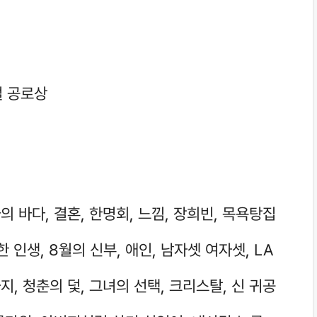
벌 공로상
의 바다, 결혼, 한명회, 느낌, 장희빈, 목욕탕집
한 인생, 8월의 신부, 애인, 남자셋 여자셋, LA
지, 청춘의 덫, 그녀의 선택, 크리스탈, 신 귀공