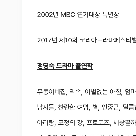
2002년 MBC 연기대상 특별상
2017년 제10회 코리아드라마페스티
정영숙 드라마 출연작
무동이네집, 약속, 이별없는 아침, 엄마
남자들, 찬란한 여명, 별, 안중근, 달콤
아리랑, 모정의 강, 프로포즈, 세상끝까