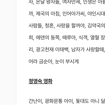
자, 온달 왕자들, 여자만세, 인생은 
까, 제국의 아침, 인어아가씨, 야인시대
사람들, 청혼, 사랑을 할꺼야, 김약국의
희, 에덴의 동쪽, 떼루아, 식객, 열혈 
리, 광고천재 이태백, 남자가 사랑할때,
어라 금순아, 눈이 부시게
정영숙 영화
간난이, 광화문통 아이, 돛대도 아니 달