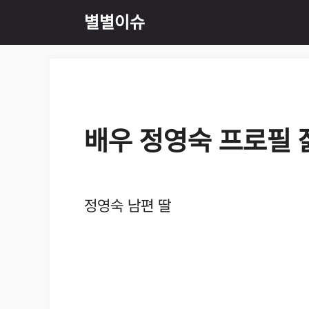
Skip
별별이슈
to
content
배우 정영숙 프로필 
정영숙 남편 딸