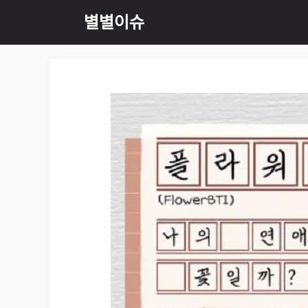
Skip
별별이슈
to
content