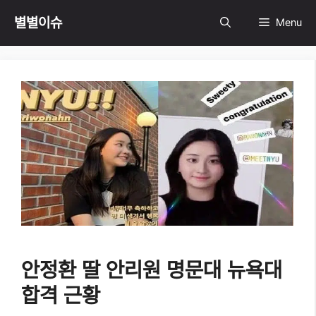
Skip
별별이슈
Menu
to
content
안정환 딸 안리원 명문대 뉴욕대
합격 근황