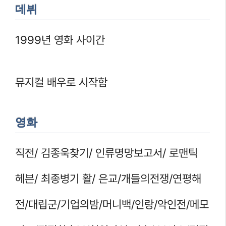
데뷔
1999년 영화 사이간
뮤지컬 배우로 시작함
영화
직전/ 김종욱찾기/ 인류명망보고서/ 로맨틱
헤븐/ 최종병기 활/ 은교/개들의전쟁/연평해
전/대립군/기업의밤/머니백/인랑/악인전/메모