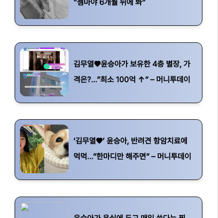
”젬마야 6개월 뒤에 봐”
김무열♥윤승아가 보유한 4층 별장, 가
격은?…”최소 100억 ↑” – 머니투데이
‘김무열♥’ 윤승아, 반려견 항암치료에
먹먹…”한마디만 해주면” – 머니투데이