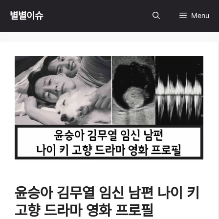
Skip
별별이슈
Menu
to
content
윤승아 김무열 임신 남편 나이 키
고향 드라마 영화 프로필