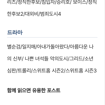
리즈/정직한후보/침입자/승리호/ 보이스/정직
한후보2/대외비/범죄도시4
드라마
별순검/일지매/아내가돌아왔다/아름다운 나
의 신부/ 나쁜 녀석들 악의도시/그리드/소년
심판/트롤리/스위트홈 시즌2/스위트홈 시즌3
함께 읽으면 유용한 포스트