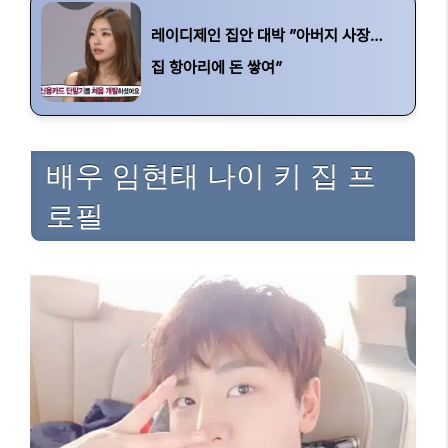
레이디제인 집안 대박 ”아버지 사장…
집 항아리에 돈 쌓여”
배우 임현태 나이 키 집 프
로필