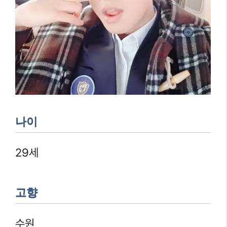
나이
29세
고향
수원