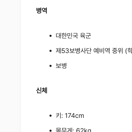
병역
대한민국 육군
제53보병사단 예비역 중위 (학
보병
신체
키: 174cm
몸무게: 62kg