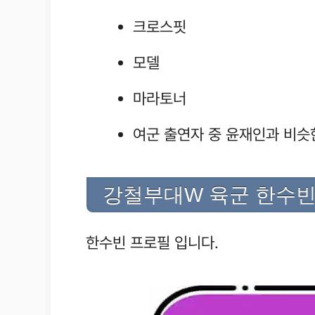
크로스핏
모델
마라토너
여군 출연자 중 윤재인과 비슷
강철부대W 육군 한수빈
한수빈 프로필 입니다.