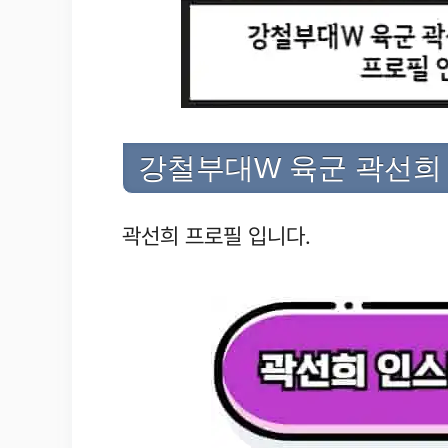
강철부대W 육군 곽선희
곽선희 프로필 입니다.