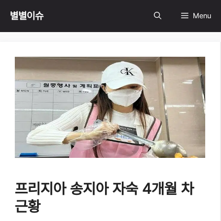
Skip
별별이슈
Menu
to
content
프리지아 송지아 자숙 4개월 차
근황