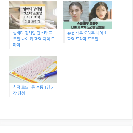
썸바디 강해림 인스타 프
슈룹 배우 오예주 나이 키
로필 나이 키 학력 이력 드
학력 드라마 프로필
라마
칠곡 로또 1등 수동 1명 7
장 당첨