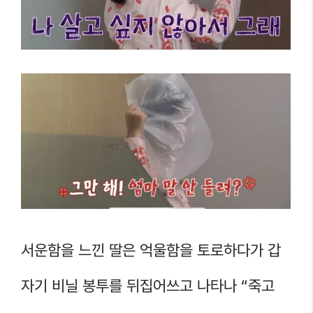
서운함을 느낀 딸은 억울함을 토로하다가 갑
자기 비닐 봉투를 뒤집어쓰고 나타나 “죽고