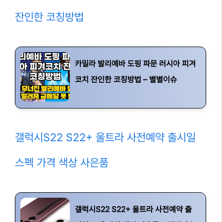
잔인한 코칭방법
카밀라 발리예바 도핑 파문 러시아 피겨
코치 잔인한 코칭방법 – 별별이슈
갤럭시S22 S22+ 울트라 사전예약 출시일
스펙 가격 색상 사은품
갤럭시S22 S22+ 울트라 사전예약 출